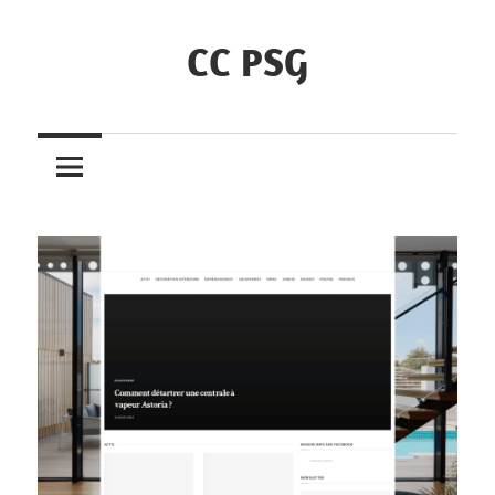
Skip
to
CC PSG
content
Annuaire